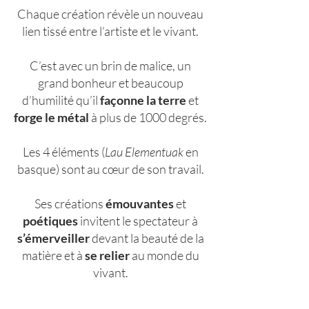
Chaque création révèle un nouveau
lien tissé entre l’artiste et le vivant.
C’est avec un brin de malice, un
grand bonheur et beaucoup
d’humilité qu’il
façonne la terre
et
forge le métal
à plus de 1000 degrés.
Les 4 éléments (
Lau Elementuak
en
basque) sont au cœur de son travail.
Ses créations
émouvantes
et
poétiques
invitent le spectateur à
s’émerveiller
devant la beauté de la
matière et à
se relier
au monde du
vivant.